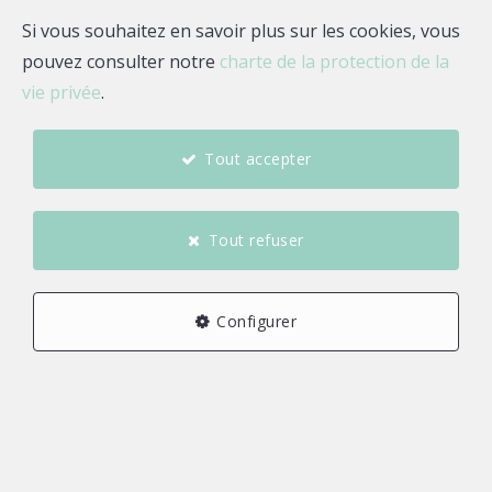
Email
Si vous souhaitez en savoir plus sur les cookies, vous
pouvez consulter notre
charte de la protection de la
Estimez votre bien
vie privée
.
Tout accepter
A propos de Ahmed
AKOUH
Tout refuser
Aujourd'hui agent référent pour KW Ocean et
spécialisé sur le secteur de Plougastel-Daoulas, Relecq
Configurer
Kerhuon,Guipavas.Je saurais vous accompagner et
vous conseiller de la naissance de votre projet jusqu'à
sa finalisation.Ce qui a fait aujourd'hui le succès et la
satisfaction de mes clients dans les projets qui m'ont
eté confiés c'est la totale confiance et transparence