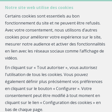
Notre site web utilise des cookies
MENU
Certains cookies sont essentiels au bon
fonctionnement du site et ne peuvent être refusés.
Avec votre consentement, nous utilisons d’autres
cookies pour améliorer votre expérience sur le site,
Ahmed AKOUH
mesurer notre audience et activer des fonctionnalités
en lien avec les réseaux sociaux comme l’affichage de
Quelle agence !
vidéos.
Mobile:
0762150701
En cliquant sur « Tout autoriser », vous autorisez
Email :
ahmed.akouh@quelle-agence.fr
l’utilisation de tous les cookies. Vous pouvez
également définir plus précisément vos préférences
RSAC EI : 479160053
en cliquant sur le bouton « Configurer ». Votre
consentement peut être modifié à tout moment en
Téléphone
cliquant sur le lien « Configuration des cookies » en
bas de chaque page.