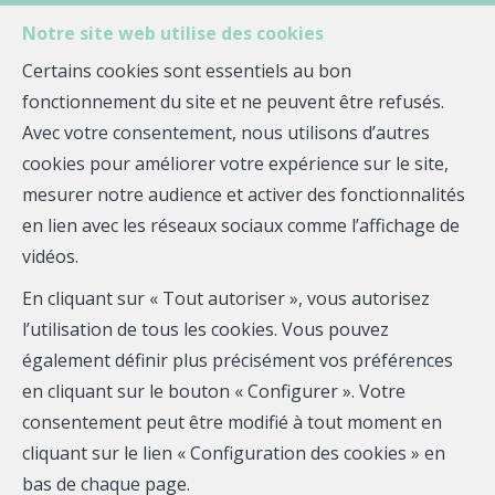
Notre site web utilise des cookies
MENU
Certains cookies sont essentiels au bon
Agent-
fonctionnement du site et ne peuvent être refusés.
Avec votre consentement, nous utilisons d’autres
Vendre votre bien avec
Vendre
cookies pour améliorer votre expérience sur le site,
Corentin JACOB
mesurer notre audience et activer des fonctionnalités
Chez Quelle agence !, nous vous proposons des
en lien avec les réseaux sociaux comme l’affichage de
services immobiliers innovants pensés pour vous. Avec
vidéos.
l'aide de nos outils marketing, nous vous
En cliquant sur « Tout autoriser », vous autorisez
accompagnons de A à Z pour la concrétisation de votre
l’utilisation de tous les cookies. Vous pouvez
projet. Découvrez-en plus sur ce que nous pouvons
également définir plus précisément vos préférences
vous offrir :
en cliquant sur le bouton « Configurer ». Votre
consentement peut être modifié à tout moment en
cliquant sur le lien « Configuration des cookies » en
1
bas de chaque page.