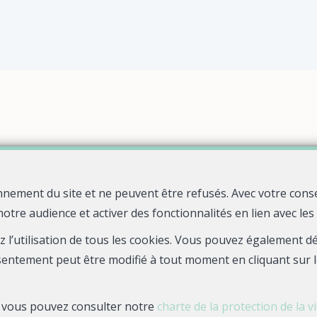
nnement du site et ne peuvent être refusés. Avec votre cons
notre audience et activer des fonctionnalités en lien avec le
Quelle agence !
Rue Jean Fourastie
29480 Le Relecq-Kerhuon
—
—
ez l’utilisation de tous les cookies. Vous pouvez également 
TEL.
0298836906
bienvenue@quelle-agence.fr
—
sentement peut être modifié à tout moment en cliquant sur l
s, vous pouvez consulter notre
charte de la protection de la v
N° entreprise : RCS BREST 888 579 737