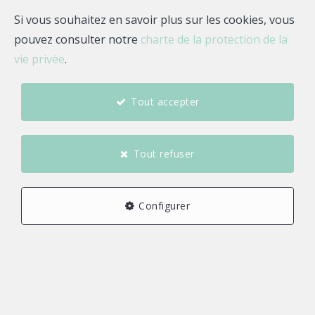
Si vous souhaitez en savoir plus sur les cookies, vous
pouvez consulter notre
charte de la protection de la
vie privée
.
Tout accepter
Essayez autre chose ou n'hésitez pas à nous
contacter.
Tout refuser
Page d'accueil
Configurer
Quelle agence !
Rue Jean Fourastie
—
29480 Le Relecq-Kerhuon
—
TEL.
0298836906
bienvenue@quelle-agence.fr
—