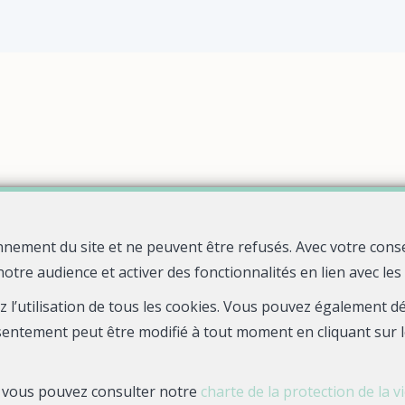
nnement du site et ne peuvent être refusés. Avec votre cons
notre audience et activer des fonctionnalités en lien avec le
Quelle agence !
Rue Jean Fourastie
29480 Le Relecq-Kerhuon
—
—
ez l’utilisation de tous les cookies. Vous pouvez également 
TEL.
0298836906
bienvenue@quelle-agence.fr
—
sentement peut être modifié à tout moment en cliquant sur l
s, vous pouvez consulter notre
charte de la protection de la v
N° entreprise : RCS BREST 888 579 737