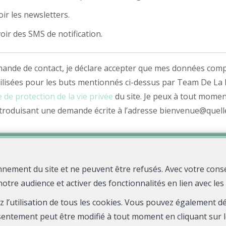
ir les newsletters.
oir des SMS de notification.
nde de contact, je déclare accepter que mes données comp
ilisées pour les buts mentionnés ci-dessus par Team De La R
 de protection de la vie privée
du site. Je peux à tout momen
roduisant une demande écrite à l’adresse bienvenue@quelle
Envoyer
nnement du site et ne peuvent être refusés. Avec votre cons
notre audience et activer des fonctionnalités en lien avec le
Quelle agence !
Rue Jean Fourastie
29480 Le Relecq-Kerhuon
—
—
ez l’utilisation de tous les cookies. Vous pouvez également 
TEL.
0298836906
bienvenue@quelle-agence.fr
—
sentement peut être modifié à tout moment en cliquant sur l