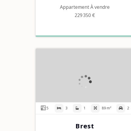
Appartement À vendre
229 350 €
5
3
1
89 m²
2
Brest