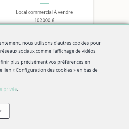
Local commercial À vendre
102 000 €
entement, nous utilisons d’autres cookies pour
s réseaux sociaux comme l’affichage de vidéos.
définir plus précisément vos préférences en
e lien « Configuration des cookies » en bas de
ie privée
.
4
3
1
116 m²
r
1
Brest