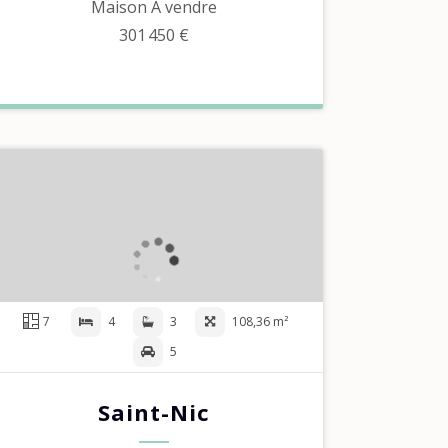
Maison À vendre
301 450 €
7
4
3
108,36 m²
5
Saint-Nic