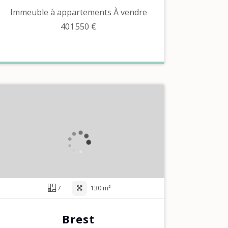
Immeuble à appartements À vendre
401 550 €
7
130 m²
Brest