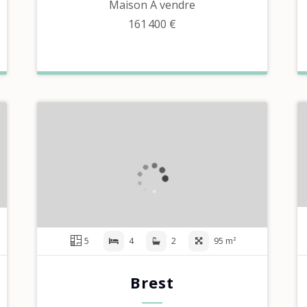
Maison À vendre
161 400 €
5
4
2
95 m²
Brest