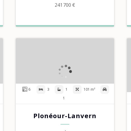
241 700 €
6
3
1
101 m²
1
Plonéour-Lanvern