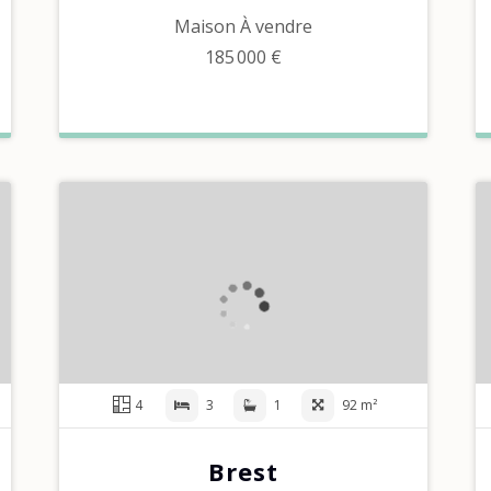
Maison À vendre
185 000 €
4
3
1
92 m²
Brest