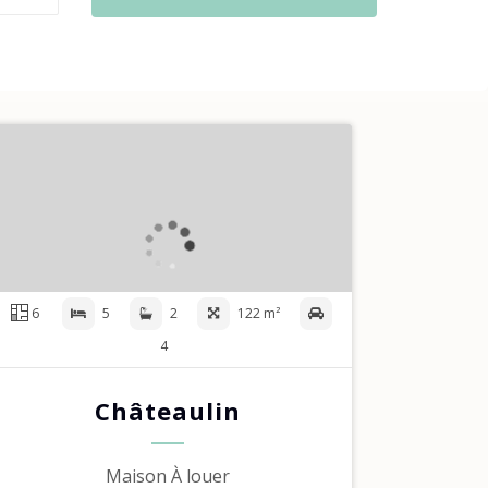
6
5
2
122 m²
4
Châteaulin
Maison À louer