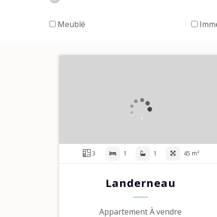
Meublé
Imme
3
1
1
45 m²
Landerneau
Appartement À vendre