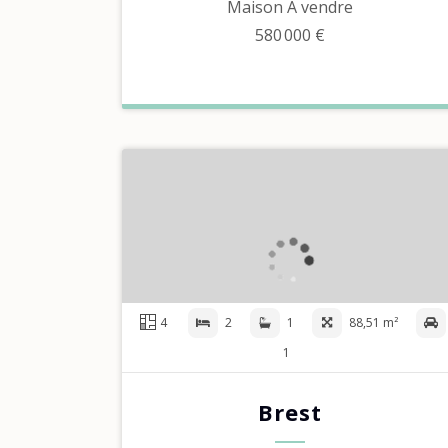
Maison À vendre
580 000 €
4
2
1
88,51 m²
1
Brest