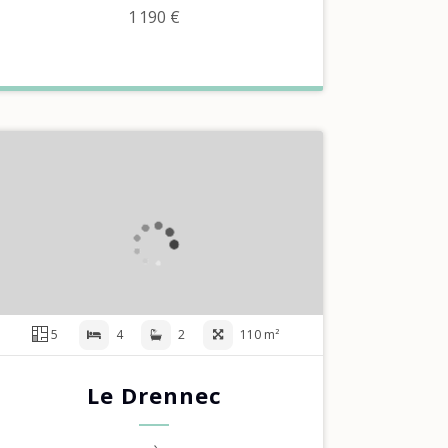
1 190 €
5
4
2
110 m²
Le Drennec