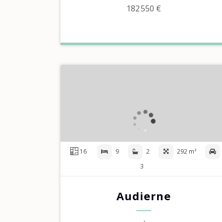
182 550 €
16
9
2
292 m²
3
Audierne