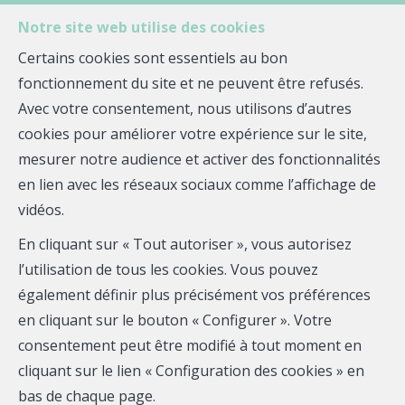
Notre site web utilise des cookies
MENU
Certains cookies sont essentiels au bon
Agent-
fonctionnement du site et ne peuvent être refusés.
Avec votre consentement, nous utilisons d’autres
Vendre votre bien avec Jean-
Vendre
cookies pour améliorer votre expérience sur le site,
Marie JOUAN
mesurer notre audience et activer des fonctionnalités
Chez Quelle agence !, nous vous proposons des
en lien avec les réseaux sociaux comme l’affichage de
services immobiliers innovants pensés pour vous. Avec
vidéos.
l'aide de nos outils marketing, nous vous
En cliquant sur « Tout autoriser », vous autorisez
accompagnons de A à Z pour la concrétisation de votre
l’utilisation de tous les cookies. Vous pouvez
projet. Découvrez-en plus sur ce que nous pouvons
également définir plus précisément vos préférences
vous offrir :
en cliquant sur le bouton « Configurer ». Votre
consentement peut être modifié à tout moment en
cliquant sur le lien « Configuration des cookies » en
1
bas de chaque page.