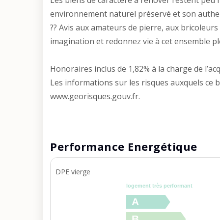
Les biens de caractère à rénover restent peu
environnement naturel préservé et son authen
?? Avis aux amateurs de pierre, aux bricoleurs 
imagination et redonnez vie à cet ensemble pl
Honoraires inclus de 1,82% à la charge de l’ac
Les informations sur les risques auxquels ce b
www.georisques.gouv.fr.
Performance Energétique
DPE vierge
logement très performant
A
B