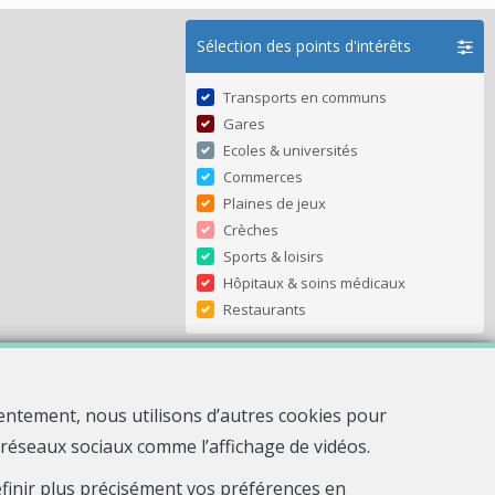
Sélection des points d'intérêts
Transports en communs
Gares
Ecoles & universités
Commerces
Plaines de jeux
Crèches
Sports & loisirs
Hôpitaux & soins médicaux
Restaurants
entement, nous utilisons d’autres cookies pour
s réseaux sociaux comme l’affichage de vidéos.
Leaflet
| Map data ©
OpenStreetMap
contributors,
CC-BY-SA
, Imagery ©
Mapbox
définir plus précisément vos préférences en