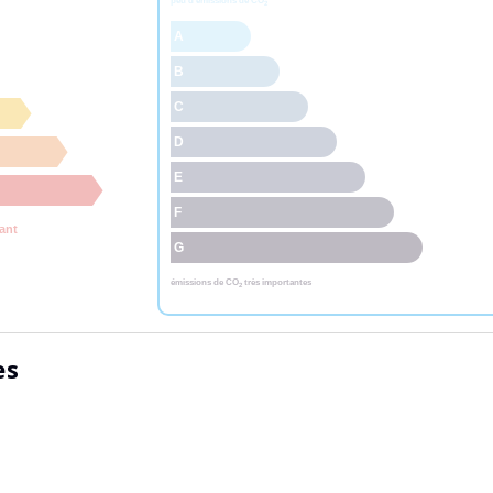
peu d'émissions de CO
2
A
B
C
D
E
F
ant
G
émissions de CO
très importantes
2
es