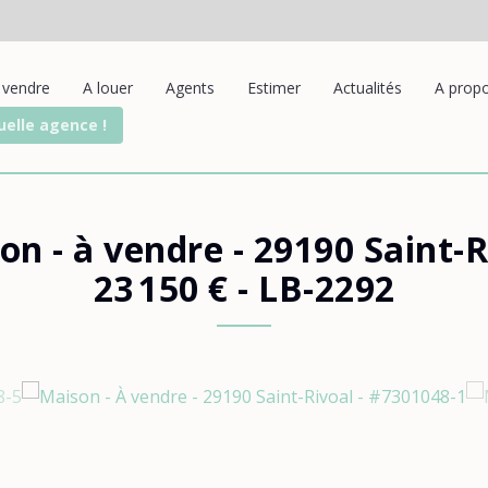
 vendre
A louer
Agents
Estimer
Actualités
A prop
uelle agence !
on - à vendre
-
29190 Saint-R
23 150 €
- LB-2292