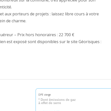
 nombreux sur la commune, très appréciée pour son
ticité.
et aux porteurs de projets : laissez libre cours à votre
ein de charme.
quéreur – Prix hors honoraires : 22 700 €
ien est exposé sont disponibles sur le site Géorisques :
DPE vierge
* Dont émissions de gaz
à effet de serre