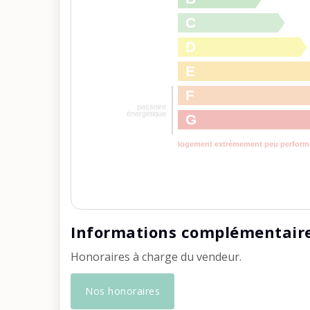
C
D
E
F
passoire
énergétique
G
logement extrèmement peu perform
Informations complémentair
Honoraires à charge du vendeur.
Nos honoraires