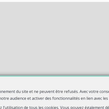
nnement du site et ne peuvent être refusés. Avec votre cons
notre audience et activer des fonctionnalités en lien avec le
Quelle agence !
Rue Jean Fourastie
29480 Le Relecq-Kerhuon
—
—
ez l’utilisation de tous les cookies. Vous pouvez également 