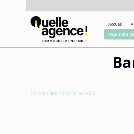
Accueil
A
Rejoindre Q
Ba
Barême des honoraires 2026