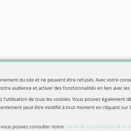
nnement du site et ne peuvent être refusés. Avec votre cons
notre audience et activer des fonctionnalités en lien avec le
Quelle agence !
Rue Jean Fourastie
29480 Le Relecq-Kerhuon
—
—
ez l’utilisation de tous les cookies. Vous pouvez également 
TEL.
0298836906
bienvenue@quelle-agence.fr
—
sentement peut être modifié à tout moment en cliquant sur l
s, vous pouvez consulter notre
charte de la protection de la v
N° entreprise : RCS BREST 888 579 737