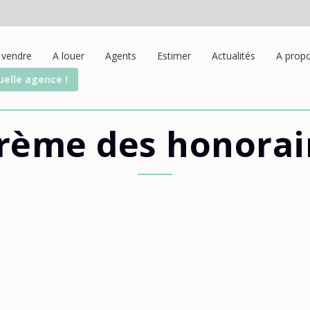
 vendre
A louer
Agents
Estimer
Actualités
A prop
uelle agence !
rème des honorai