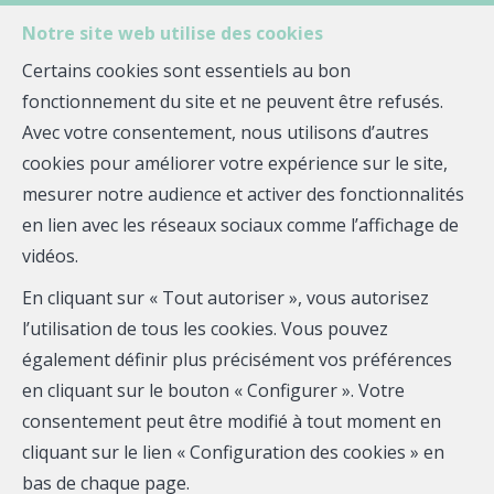
Notre site web utilise des cookies
MENU
Certains cookies sont essentiels au bon
fonctionnement du site et ne peuvent être refusés.
Avec votre consentement, nous utilisons d’autres
cookies pour améliorer votre expérience sur le site,
Thomas MOULLEC
mesurer notre audience et activer des fonctionnalités
en lien avec les réseaux sociaux comme l’affichage de
Quelle agence !
vidéos.
Mobile:
0781628606
En cliquant sur « Tout autoriser », vous autorisez
Email :
thomas.moullec@quelle-agence.fr
l’utilisation de tous les cookies. Vous pouvez
également définir plus précisément vos préférences
RSAC EI : 798788196
en cliquant sur le bouton « Configurer ». Votre
consentement peut être modifié à tout moment en
Téléphone
cliquant sur le lien « Configuration des cookies » en
bas de chaque page.