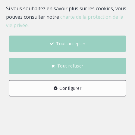
Email
Si vous souhaitez en savoir plus sur les cookies, vous
pouvez consulter notre
charte de la protection de la
Estimez votre bien
vie privée
.
Tout accepter
A propos de Thomas
MOULLEC
Tout refuser
À votre écoute, au cœur de votre projet immobilier, je
vous accompagne avec bienveillance et engagement
Configurer
sur les secteurs du Cap Sizun et du Pays de
Landerneau/Daoulas. Issu de ce territoire que je
connais en profondeur, je mets à votre service ma
parfaite connaissance du marché local, des communes
et de leur dynamisme.