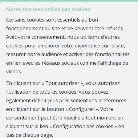
Notre site web utilise des cookies
MENU
Certains cookies sont essentiels au bon
fonctionnement du site et ne peuvent être refusés.
Avec votre consentement, nous utilisons d’autres
cookies pour améliorer votre expérience sur le site,
Sophie KEREBEL
mesurer notre audience et activer des fonctionnalités
en lien avec les réseaux sociaux comme l’affichage de
Leadership
vidéos.
Mobile:
02.98.83.69.06
En cliquant sur « Tout autoriser », vous autorisez
Email :
sophie.kerebel@quelle-agence.fr
l’utilisation de tous les cookies. Vous pouvez
également définir plus précisément vos préférences
en cliquant sur le bouton « Configurer ». Votre
Téléphone
consentement peut être modifié à tout moment en
cliquant sur le lien « Configuration des cookies » en
Email
bas de chaque page.