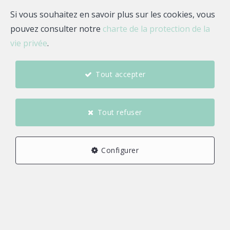
Email
Si vous souhaitez en savoir plus sur les cookies, vous
pouvez consulter notre
charte de la protection de la
Estimez votre bien
vie privée
.
Tout accepter
A propos de Sabrina
WILLIAMS
Tout refuser
Bonjour, je suis Sabrina WILLIAMS, agent commercial
indépendant rattaché au market center Quelle agence !
Configurer
.
Mes biens à la vente ou à