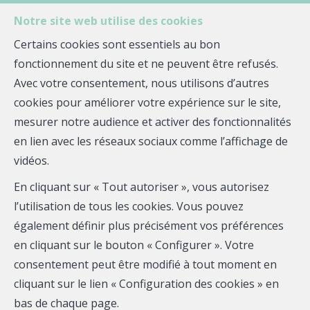
Notre site web utilise des cookies
MENU
Certains cookies sont essentiels au bon
fonctionnement du site et ne peuvent être refusés.
Avec votre consentement, nous utilisons d’autres
cookies pour améliorer votre expérience sur le site,
Sabrina WILLIAMS
mesurer notre audience et activer des fonctionnalités
en lien avec les réseaux sociaux comme l’affichage de
Quelle agence !
vidéos.
Mobile:
06.63.07.29.24
En cliquant sur « Tout autoriser », vous autorisez
Email :
sabrina.williams@quelle-agence.fr
l’utilisation de tous les cookies. Vous pouvez
également définir plus précisément vos préférences
RSAC EI : 840119549
en cliquant sur le bouton « Configurer ». Votre
consentement peut être modifié à tout moment en
Téléphone
cliquant sur le lien « Configuration des cookies » en
bas de chaque page.